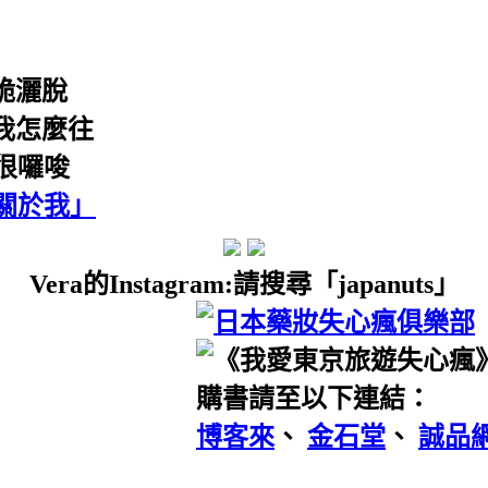
脆灑脫
我怎麼往
很囉唆
關於我」
Vera的Instagram:請搜尋「japanuts」
購書請至以下連結：
博客來
、
金石堂
、
誠品