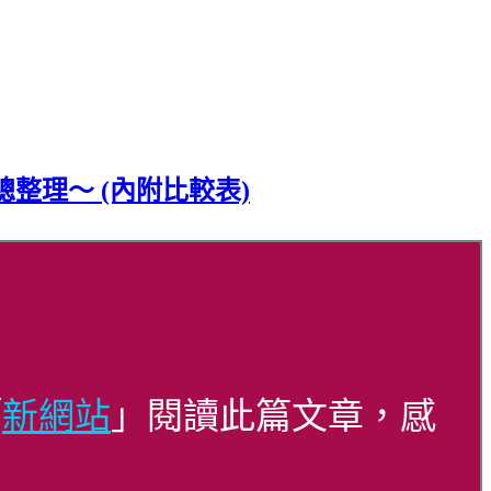
整理～ (內附比較表)
「
新網站
」閱讀此篇文章，感