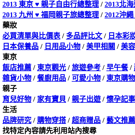
2013 東京 ♥ 親子自由行總整理
/
2013北
2013 九州 ♥ 福岡親子旅總整理
/
2012沖
藥妝
必買清單與比價表
/
多品評比文
/
日本彩
日本保養品
/
日用品小物
/
美甲相關
/
美
東京
飯店推薦
/
東京觀光
/
旅遊參考
/
早午餐
/
雜貨小物
/
餐廚用品
/
可愛小物
/
東京購
親子
育兒好物
/
家有寶貝
/
親子出遊
/
懷孕記
生活
品牌研究
/
購物穿搭
/
超商贈品
/
藝文推
找特定內容請先利用站內搜尋