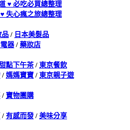
海道 ♥ 必吃必買總整理
繩 ♥ 失心瘋之旅總整理
妝品
/
日本美髮品
容電器
/
藥妝店
甜點下午茶
/
東京餐飲
物
/
媽媽寶寶
/
東京親子遊
事
/
寶物團購
薦
/
有感而發
/
美味分享