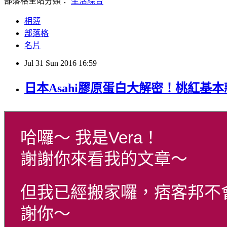
部落格全站分類：
生活綜合
相簿
部落格
名片
Jul
31
Sun
2016
16:59
日本Asahi膠原蛋白大解密！桃紅基
哈囉～ 我是Vera！
謝謝你來看我的文章～
但我已經搬家囉，痞客邦不
謝你～