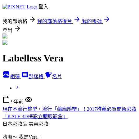
登入
我的部落格
我的部落格後台
我的帳號
登出
Labelless Vera
相簿
部落格
名片
9年前
現在不流行整型，流行「輪廓雕塑」！2017推薦必買開架彩妝
「KATE 3D棕影立體眼影盒」
日本彩妝品
美容彩妝
哈囉～ 我是Vera！