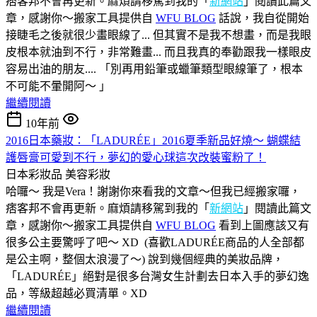
痞客邦不會再更新。麻煩請移駕到我的「
新網站
」閱讀此篇文
章，感謝你～搬家工具提供自
WFU BLOG
話說，我自從開始
接睫毛之後就很少畫眼線了... 但其實不是我不想畫，而是我眼
皮根本就油到不行，非常難畫... 而且我真的奉勸跟我一樣眼皮
容易出油的朋友.... 「別再用鉛筆或蠟筆類型眼線筆了，根本
不可能不暈開阿～ 」
繼續閱讀
10年前
2016日本藥妝：「LADURÉE」2016夏季新品好燒～ 蝴蝶結
護唇膏可愛到不行，夢幻的愛心球這次改裝蜜粉了！
日本彩妝品
美容彩妝
哈囉～ 我是Vera！謝謝你來看我的文章～但我已經搬家囉，
痞客邦不會再更新。麻煩請移駕到我的「
新網站
」閱讀此篇文
章，感謝你～搬家工具提供自
WFU BLOG
看到上圖應該又有
很多公主要驚呼了吧～ XD (喜歡LADURÉE商品的人全部都
是公主啊，整個太浪漫了～) 說到幾個經典的美妝品牌，
「LADURÉE」絕對是很多台灣女生計劃去日本入手的夢幻逸
品，等級超越必買清單。XD
繼續閱讀