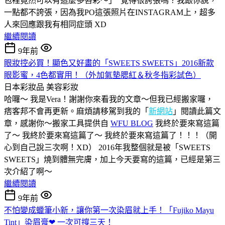
包裡竟然可以有這麼多唇彩～」 覺得很誇張嗎？我跟你說，
一點都不誇張，因為我PO這張照片在INSTAGRAM上，超多
人來回應跟我有相同症頭 XD
繼續閱讀
9年前
眼妝控必買！顯色又好畫的「SWEETS SWEETS」2016新款
眼影蜜，4色都實用！（外加氣墊腮紅＆秋冬指彩試色）
日本彩妝品
美容彩妝
哈囉～ 我是Vera！謝謝你來看我的文章～但我已經搬家囉，
痞客邦不會再更新。麻煩請移駕到我的「
新網站
」閱讀此篇文
章，感謝你～搬家工具提供自
WFU BLOG
我終於要來寫這篇
了～ 我終於要來寫這篇了～ 我終於要來寫這篇了！！！（開
心到自己說三次啊！XD） 2016年我整個就是被「SWEETS
SWEETS」燒到體無完膚，加上今天要寫的這篇，已經是第三
次介紹了啊～
繼續閱讀
9年前
不怕變成蠟筆小新，讓你第一次染眉就上手！「Fujiko Mayu
Tint」染眉膏❤ 一次可撐三天！