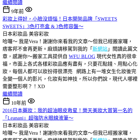
繼續閱讀
9年前
彩妝上得好，小臉沒煩惱！日本開架品牌「SWEETS
SWEETS」3色打亮盒 & 3色修容盤～
日本彩妝品
美容彩妝
哈囉～ 我是Vera！謝謝你來看我的文章～但我已經搬家囉，
痞客邦不會再更新。麻煩請移駕到我的「
新網站
」閱讀此篇文
章，感謝你～搬家工具提供自
WFU BLOG
現代女性真的很幸
福，市面上各式各樣彩妝品應有盡有，只要花點錢、用點心化
妝，每個人都可以妝扮得很漂亮 網路上有一堆女生化妝後完
全變一個人的影片，化妝有如神技，所以你們說，現代人哪裡
需要整形啊？！XD
繼續閱讀
10年前
2016日本藥妝：我的超油眼皮救星！樂天美妝大賞第一名的
「Leanani」超強防水眼線液筆～
日本彩妝品
美容彩妝
哈囉～ 我是Vera！謝謝你來看我的文章～但我已經搬家囉，