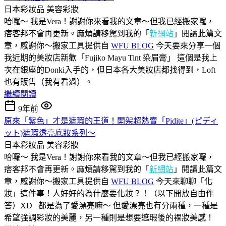
日本彩妝品
美容彩妝
哈囉～ 我是Vera！謝謝你來看我的文章～但我已經搬家囉，
痞客邦不會再更新。麻煩請移駕到我的「
新網站
」閱讀此篇文
章，感謝你～搬家工具提供自
WFU BLOG
今天要來分享一個
我近期的美妝店新歡「Fujiko Mayu Tint 染眉膏」 這個是我上
次在銀座的Donki入手的，但日本各大美妝店都找得到，Loft
也有販售（我有看過）。
繼續閱讀
9年前
原來「紫色」才是遮瑕的王道！開架超熱賣「Pidite」(ピディ
ット)遮瑕透亮底妝系列～
日本彩妝品
美容彩妝
哈囉～ 我是Vera！謝謝你來看我的文章～但我已經搬家囉，
痞客邦不會再更新。麻煩請移駕到我的「
新網站
」閱讀此篇文
章，感謝你～搬家工具提供自
WFU BLOG
今天來聊聊「化
妝」這件事！人好好的為什麼要化妝？！（以下開放自由作
答）XD 都是為了愛漂亮嘛～ 但愛漂亮也有分兩種，一種是
希望強調彩妝的美麗，另一種則是想要遮瑕後的裸妝美感！