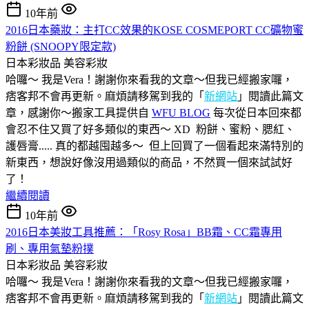
10年前
2016日本藥妝：主打CC效果的KOSE COSMEPORT CC礦物蜜
粉餅 (SNOOPY限定款)
日本彩妝品
美容彩妝
哈囉～ 我是Vera！謝謝你來看我的文章～但我已經搬家囉，
痞客邦不會再更新。麻煩請移駕到我的「
新網站
」閱讀此篇文
章，感謝你～搬家工具提供自
WFU BLOG
每次從日本回來都
會忍不住又買了好多類似的東西～ XD 粉餅、蜜粉、腮紅、
護唇膏..... 真的都越囤越多～ 但上回買了一個看起來滿特別的
新東西，想說好像沒用過類似的商品，不然買一個來試試好
了！
繼續閱讀
10年前
2016日本美妝工具推薦：「Rosy Rosa」BB霜、CC霜專用
刷、專用氣墊粉撲
日本彩妝品
美容彩妝
哈囉～ 我是Vera！謝謝你來看我的文章～但我已經搬家囉，
痞客邦不會再更新。麻煩請移駕到我的「
新網站
」閱讀此篇文