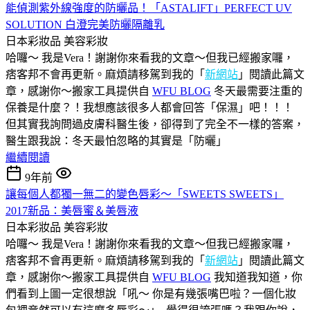
能偵測紫外線強度的防曬品！「ASTALIFT」PERFECT UV
SOLUTION 白澄完美防曬隔離乳
日本彩妝品
美容彩妝
哈囉～ 我是Vera！謝謝你來看我的文章～但我已經搬家囉，
痞客邦不會再更新。麻煩請移駕到我的「
新網站
」閱讀此篇文
章，感謝你～搬家工具提供自
WFU BLOG
冬天最需要注重的
保養是什麼？！我想應該很多人都會回答「保濕」吧！！！
但其實我詢問過皮膚科醫生後，卻得到了完全不一樣的答案，
醫生跟我說：冬天最怕忽略的其實是「防曬」
繼續閱讀
9年前
讓每個人都獨一無二的變色唇彩～「SWEETS SWEETS」
2017新品：美唇蜜＆美唇液
日本彩妝品
美容彩妝
哈囉～ 我是Vera！謝謝你來看我的文章～但我已經搬家囉，
痞客邦不會再更新。麻煩請移駕到我的「
新網站
」閱讀此篇文
章，感謝你～搬家工具提供自
WFU BLOG
我知道我知道，你
們看到上圖一定很想說「吼～ 你是有幾張嘴巴啦？一個化妝