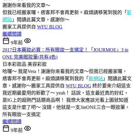
謝謝你來看我的文章～
但我已經搬家囉，痞客邦不會再更新。麻煩請移駕到我的「
新
網站
」閱讀此篇文章，感謝你～
搬家工具提供自
WFU BLOG
繼續閱讀
9年前
2017日本藥妝必買：所有眼妝一支搞定！「JOURMOE」3 in
ONE 完美眼妝筆(共有4色)
日本彩妝品
美容彩妝
哈囉～ 我是Vera！謝謝你來看我的文章～但我已經搬家囉，
痞客邦不會再更新。麻煩請移駕到我的「
新網站
」閱讀此篇文
章，感謝你～搬家工具提供自
WFU BLOG
終於要來介紹這支
我近期最愛用的新歡了～ yeah！ 話說，這支最近真的好紅，
是IG上的超熱門話題商品啊！ 我想大家應該光看上圖就知道
這支是什麼了吧～ 沒錯，他就是一支3inONE三合一眼妝筆，
所有眼妝一支搞定
繼續閱讀
9年前